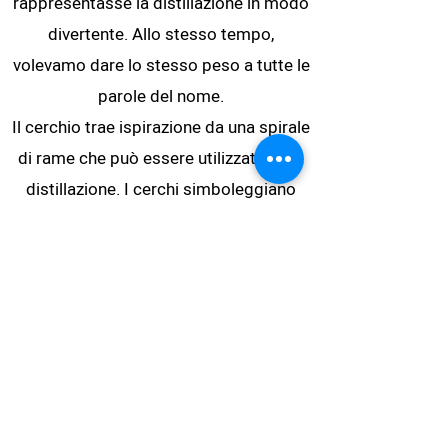
rappresentasse la distillazione in modo
divertente. Allo stesso tempo,
volevamo dare lo stesso peso a tutte le
parole del nome.
Il cerchio trae ispirazione da una spirale
di rame che può essere utilizzata nella
distillazione. I cerchi simboleggiano
anche qualcosa di circolare e
sostenibile. Questi sono i principi ai
quali dobbiamo attenerci nel nostro
lavoro e nella nostra produzione.
Il simbolo ha anche lo spazio per
spostare l'intero cerchio verso l'alto e
verso il basso, così da poter indicare se
qualcosa è pieno, mezzo pieno o vuoto.